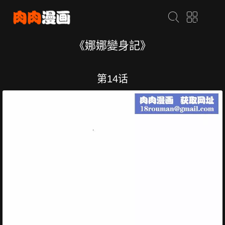
《娜娜變身記》
第14话