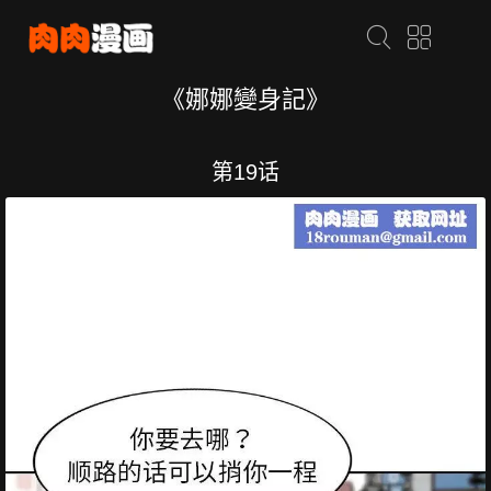
《娜娜變身記》
第19话