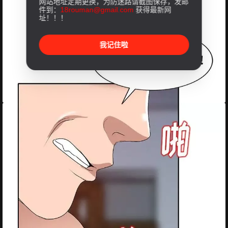
网站地址定期更换，为防迷路请截图保存，发邮
件到：
18rouman@gmail.com
获得最新网
址！！！
我记住啦