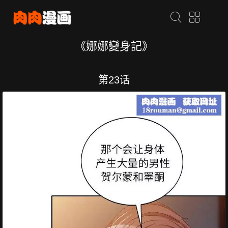
《娜娜變身記》
第23话