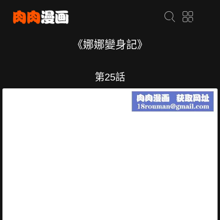
《娜娜變身記》
第25話