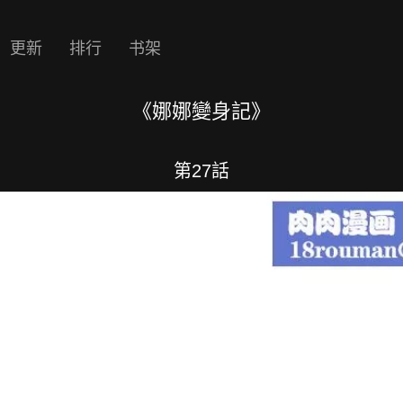
更新
排行
书架
《娜娜變身記》
第27話