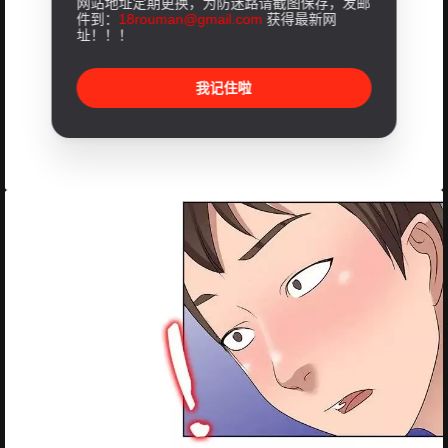
网站地址定期更换，为防迷路请截图保存，发邮
件到：
18rouman@gmail.com
获得最新网
址！！！
我记住啦