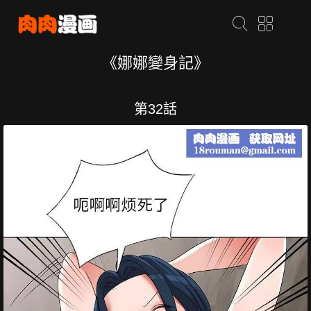
《娜娜變身記》
第32話