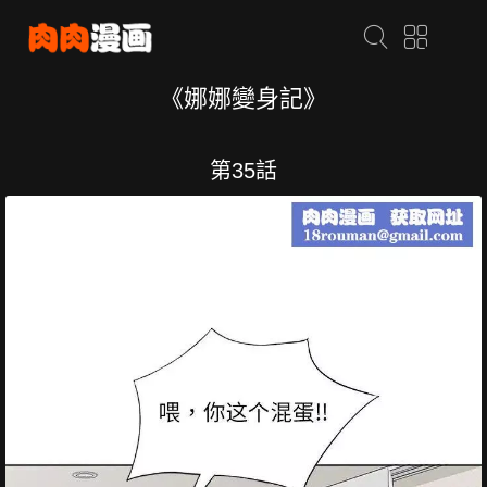
《娜娜變身記》
第35話