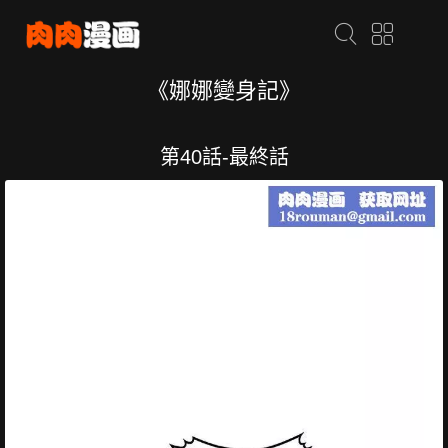
《娜娜變身記》
第40話-最終話