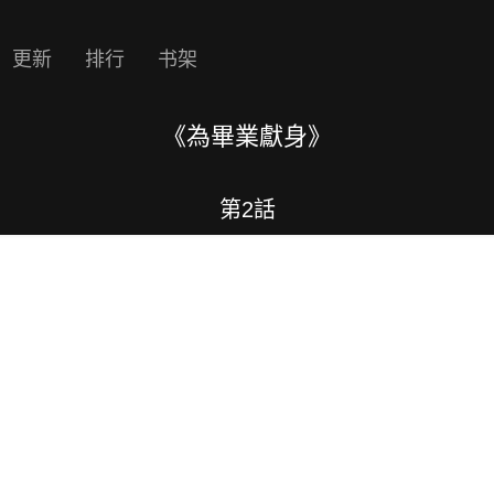
更新
排行
书架
《為畢業獻身》
第2話